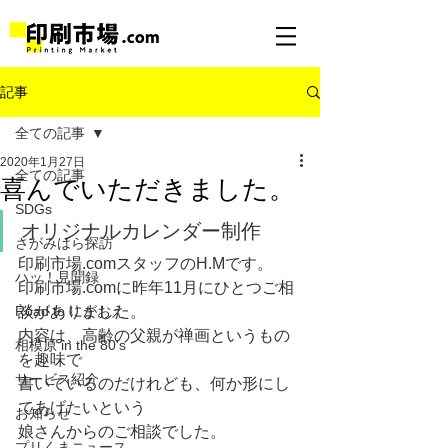
記事
全ての記事
2020年1月27日
全ての記事
喜んでいただきました。
SDGs
オリジナルカレンダー制作
さがみはら探訪
印刷市場.comスタッフのH.Mです。
ハッ！見聞録
印刷市場.comに昨年11月にひとつご相
Road to にがおえ
談がありました。
内容は、高齢の父親が禅画というもの
相模原 in the 80's
を趣味で
サービス紹介
書いているのだけれども、何か形にし
てあげたいという
お知らせ
娘さんからのご相談でした。
プリくまニュース