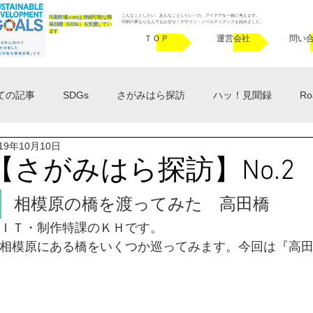
こんなことしたい、あんなことしたい！の、アイデアを一緒に考えます。
印刷市場.comは 持続可能な開
印刷の事ならなんでもお任せ！デザイン・ノベルティグッズも始めました​。
発目標（SDGs）を支援してい
ます
ＴＯＰ
運営会社
問い
ての記事
SDGs
さがみはら探訪
ハッ！見聞録
Ro
019年10月10日
相模原 in the 80's
サービス紹介
お知らせ
プリくま
【さがみはら探訪】No.2
相模原の橋を渡ってみた　高田橋
ＩＴ・制作特課のＫＨです。 
相模原にある橋をいくつか巡ってみます。今回は『高