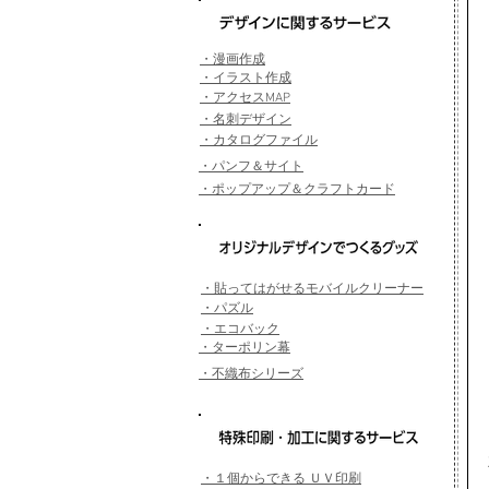
​・漫画作成
​・イラスト作成
​・アクセスMAP
​・名刺デザイン
​・カタログファイル
​・パンフ＆サイト
​・ポップアップ＆クラフトカード
​・貼ってはがせるモバイルクリーナー
​・パズル
・エコバック
・ターポリン幕
​・不織布シリーズ
・
１個からできる ＵＶ印刷