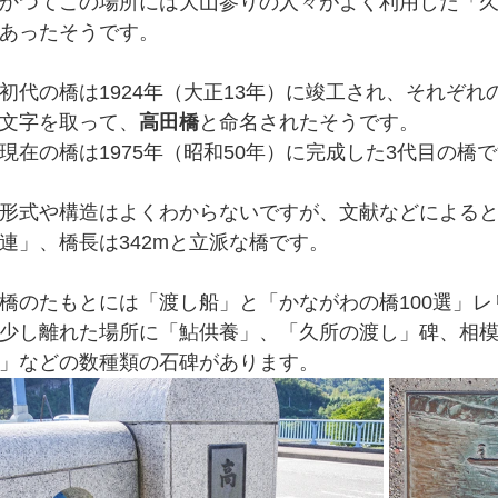
かつてこの場所には大山参りの人々がよく利用した「
あったそうです。
初代の橋は1924年（大正13年）に竣工され、それぞれ
文字を取って、
高田橋
と命名されたそうです。
現在の橋は1975年（昭和50年）に完成した3代目の橋
形式や構造はよくわからないですが、文献などによると
連」、橋長は342mと立派な橋です。
橋のたもとには「渡し船」と「かながわの橋100選」
少し離れた場所に「鮎供養」、「久所の渡し」碑、相模川
」などの数種類の石碑があります。