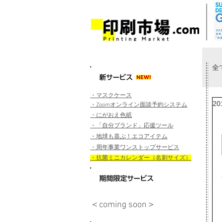
全
・マスクケース
2
・Zoomオンライン面談予約システム
・にがおえ色紙
・「自分ブランド」応援ツール
・地球も喜ぶ！エコアイテム
​・周年事業ワンストップサービス
​・抗菌ミニカレンダー（名刺サイズ）
＜coming soon＞