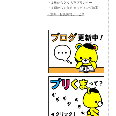
​・１枚からＯＫ 大判プリンター
​・
１個からできる カッティング加工
・​無料！相談訪問サービス