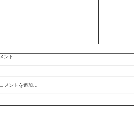
メント
コメントを追加…
【さがみはら探訪】No.8
【さが