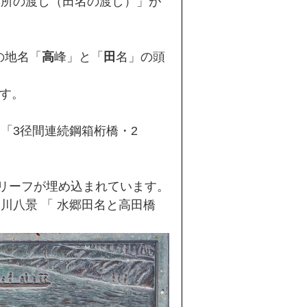
久所の渡し（田名の渡し）」が
の地名「
高
峰」と「
田
名」の頭
です。
「3径間連続鋼箱桁橋・2
レリーフが埋め込まれています。
八景 「 水郷田名と高田橋 