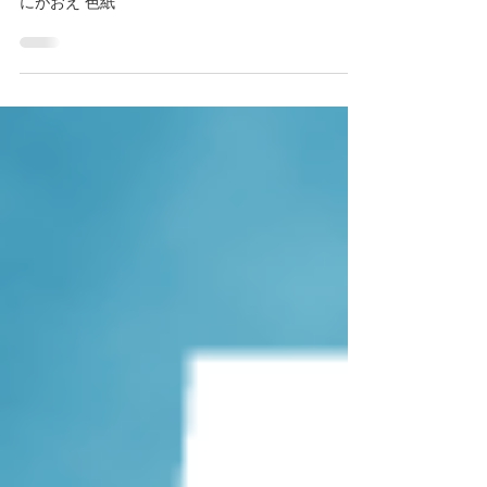
『Road to にがおえ』 Vol.14
にがおえ 色紙