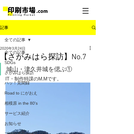
記事
全ての記事
2020年3月24日
全ての記事
【さがみはら探訪】No.7
SDGs
城山・津久井城を偲ぶ①
さがみはら探訪
IT・制作特課のM.Mです。
ハッ！見聞録
Road to にがおえ
相模原 in the 80's
サービス紹介
お知らせ
プリくまニュース