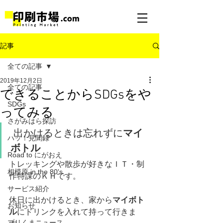
記事
全ての記事
2019年12月2日
全ての記事
できることからSDGsをや
SDGs
ってみる
さがみはら探訪
 出かけるときは忘れずに
マイ
ハッ！見聞録
ボトル
Road to にがおえ
トレッキングや散歩が好きなＩＴ・制
相模原 in the 80's
作特課のＫＨです。 
サービス紹介
休日に出かけるとき、家から
マイボト
お知らせ
ル
にドリンクを入れて持って行きま
プリくまニュース